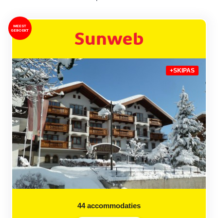
MEEST
GEBOEKT
+SKIPAS
44
accommodaties