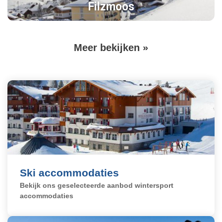
Filzmoos
Volgende
Meer bekijken »
Paginering
pagina
Boek nú
Ski accommodaties
Bekijk ons geselecteerde aanbod wintersport
accommodaties