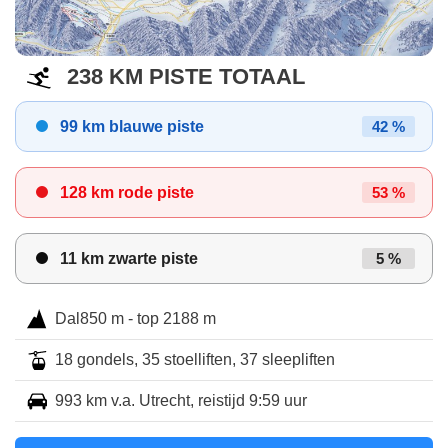
238 KM PISTE TOTAAL
99 km blauwe piste
42 %
128 km rode piste
53 %
11 km zwarte piste
5 %
Dal850 m - top 2188 m
18 gondels, 35 stoelliften, 37 sleepliften
993 km v.a. Utrecht, reistijd 9:59 uur