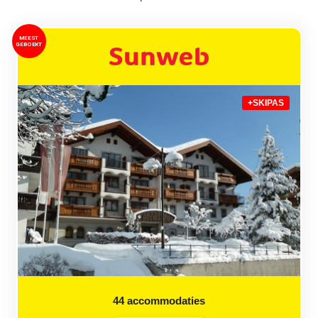
MEEST
GEBOEKT
+SKIPAS
44
accommodaties