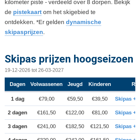
kilometer piste - verdeeld over 8 dorpen. Bekijk
de
pistekaart
om het skigebied te
ontdekken. *Er gelden
dynamische
skipasprijzen
.
Skipas prijzen hoogseizoen
19-12-2026 tot 26-03-2027
Dagen
Volwassenen
Jeugd
Kinderen
Res
€79,00
€59,50
€39,50
Skipas +
2 dagen
€161,50
€122,00
€81,00
Skipas +
3 dagen
€241,00
€182,50
€121,50
Skipas +