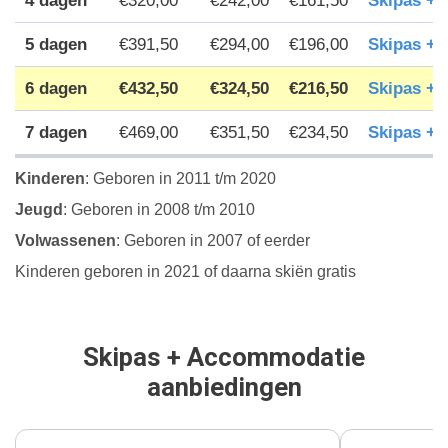
4 dagen
€320,00
€242,00
€161,50
Skipas +
5 dagen
€391,50
€294,00
€196,00
Skipas +
6 dagen
€432,50
€324,50
€216,50
Skipas +
7 dagen
€469,00
€351,50
€234,50
Skipas +
Kinderen
: Geboren in 2011 t/m 2020
Jeugd
: Geboren in 2008 t/m 2010
Volwassenen
: Geboren in 2007 of eerder
Kinderen geboren in 2021 of daarna skiën gratis
Skipas + Accommodatie
aanbiedingen